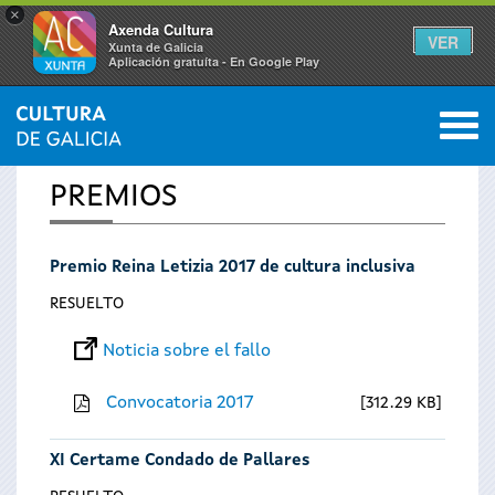
×
Axenda Cultura
VER
Xunta de Galicia
Aplicación gratuíta - En Google Play
Saltar al menú
M
INICIO
0
Se
PREMIOS
encuentra
Premio Reina Letizia 2017 de cultura inclusiva
usted
RESUELTO
aquí
Noticia sobre el fallo
Convocatoria 2017
312.29 KB
XI Certame Condado de Pallares