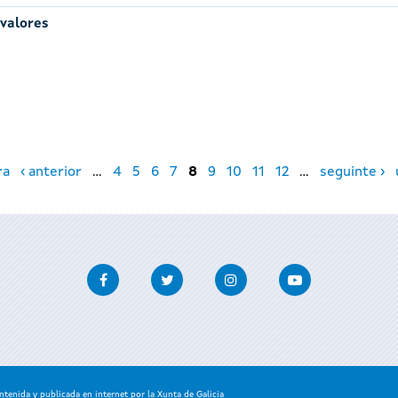
 valores
ra
‹ anterior
…
4
5
6
7
8
9
10
11
12
…
seguinte ›
Facebook
Twitter
Instagram
Youtube
enida y publicada en internet por la Xunta de Galicia