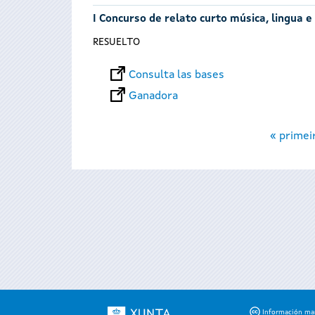
I Concurso de relato curto música, lingua e
RESUELTO
Consulta las bases
Ganadora
Páginas
« primei
Información mant