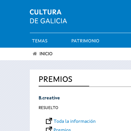
TEMAS
PATRIMONIO
Menú
INICIO
principal
Se
encuentra
PREMIOS
usted
B.creative
aquí
RESUELTO
Toda la información
Premios