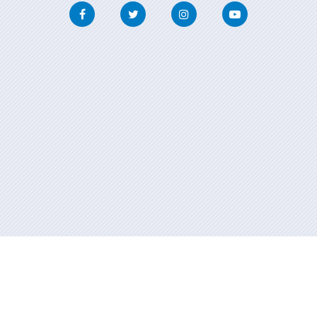
Facebook
Twitter
Instagram
Youtube
Información mantenida y publicada en internet por la Xunta de
Galicia