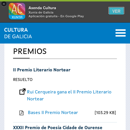
×
Axenda Cultura
VER
Xunta de Galicia
Aplicación gratuíta - En Google Play
Saltar al menú
M
INICIO
0
Se
PREMIOS
encuentra
II Premio Literario Nortear
usted
RESUELTO
aquí
Rui Cerqueira gana el II Premio Literario
Nortear
Bases II Premio Nortear
103.29 KB
XXXII Premio de Poesía Cidade de Ourense