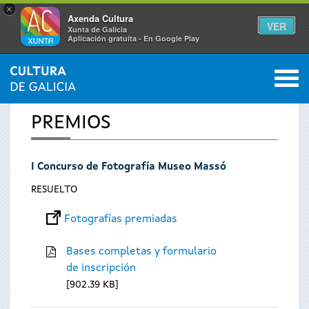
×
Axenda Cultura
VER
Xunta de Galicia
Aplicación gratuíta - En Google Play
Saltar al menú
M
INICIO
0
Se
PREMIOS
encuentra
I Concurso de Fotografía Museo Massó
usted
RESUELTO
aquí
Fotografías premiadas
Bases completas y formulario
de inscripción
902.39 KB