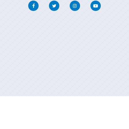
Facebook
Twitter
Instagram
Youtube
Información mantenida y publicada en internet por la Xunta de
Galicia