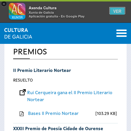
×
Axenda Cultura
VER
Xunta de Galicia
Aplicación gratuíta - En Google Play
Saltar al menú
M
INICIO
0
Se
PREMIOS
encuentra
II Premio Literario Nortear
usted
RESUELTO
aquí
Rui Cerqueira gana el II Premio Literario
Nortear
Bases II Premio Nortear
103.29 KB
XXXII Premio de Poesía Cidade de Ourense