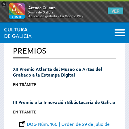
×
Axenda Cultura
VER
Xunta de Galicia
Aplicación gratuíta - En Google Play
Saltar al menú
M
INICIO
0
Se
PREMIOS
encuentra
XII Premio Atlante del Museo de Artes del
usted
Grabado a la Estampa Digital
aquí
EN TRÁMITE
III Premio a la Innovación Bibliotecaria de Galicia
EN TRÁMITE
DOG Núm. 160 | Orden de 29 de julio de