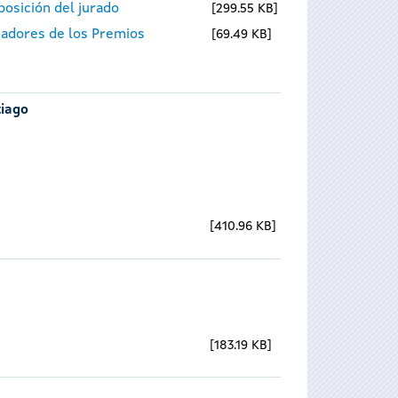
osición del jurado
299.55 KB
nadores de los Premios
69.49 KB
tiago
410.96 KB
183.19 KB