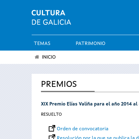
TEMAS
PATRIMONIO
Menú
INICIO
principal
Se
encuentra
PREMIOS
usted
XIX Premio Elías Valiña para el año 2014 a
aquí
RESUELTO
Orden de convocatoria
Resolución por la que se publica la d