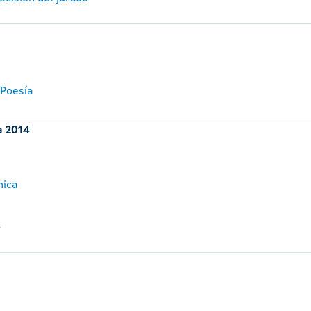
 Poesía
a 2014
nica
4