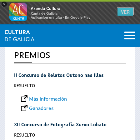
×
Axenda Cultura
VER
Xunta de Galicia
Aplicación gratuíta - En Google Play
Saltar al menú
M
INICIO
0
Se
PREMIOS
encuentra
II Concurso de Relatos Outono nas Illas
usted
RESUELTO
aquí
Más información
Ganadores
XII Concurso de Fotografía Xurxo Lobato
RESUELTO