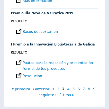
Más información
Premio Illa Nova de Narrativa 2019
RESUELTO
Bases del certamen
I Premio a la Innovación Bibliotecaria de Galicia
RESUELTO
Pautas para la redacción y presentación
formal de los proyectos
Resolución
Páginas
« primeira
‹ anterior
1
2
3
4
5
6
7
8
9
…
seguinte ›
última »