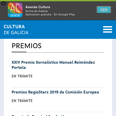
×
Axenda Cultura
VER
Xunta de Galicia
Aplicación gratuíta - En Google Play
Saltar al menú
M
INICIO
0
Se
PREMIOS
encuentra
XXIV Premio Xornalístico Manuel Reimóndez
usted
Portela
aquí
EN TRÁMITE
Premios RegioStars 2019 da Comisión Europea
EN TRÁMITE