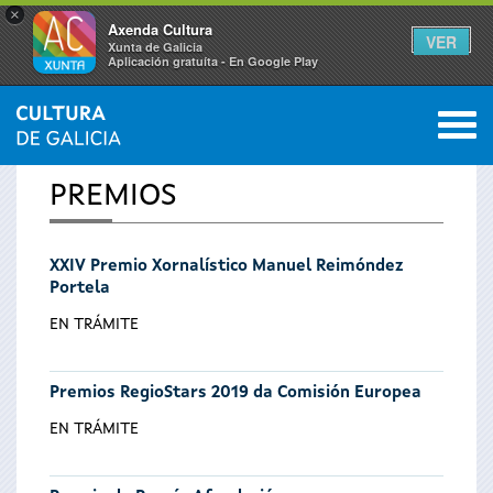
×
Axenda Cultura
VER
Xunta de Galicia
Aplicación gratuíta - En Google Play
Saltar al menú
M
INICIO
0
Se
PREMIOS
encuentra
XXIV Premio Xornalístico Manuel Reimóndez
usted
Portela
aquí
EN TRÁMITE
Premios RegioStars 2019 da Comisión Europea
EN TRÁMITE