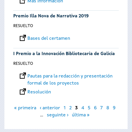
Más información
Premio Illa Nova de Narrativa 2019
RESUELTO
Bases del certamen
I Premio a la Innovación Bibliotecaria de Galicia
RESUELTO
Pautas para la redacción y presentación
formal de los proyectos
Resolución
Páginas
« primeira
‹ anterior
1
2
3
4
5
6
7
8
9
…
seguinte ›
última »