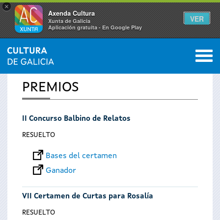
×
Axenda Cultura
VER
Xunta de Galicia
Aplicación gratuíta - En Google Play
Saltar al menú
M
INICIO
0
Se
PREMIOS
encuentra
II Concurso Balbino de Relatos
usted
RESUELTO
aquí
Bases del certamen
Ganador
VII Certamen de Curtas para Rosalía
RESUELTO