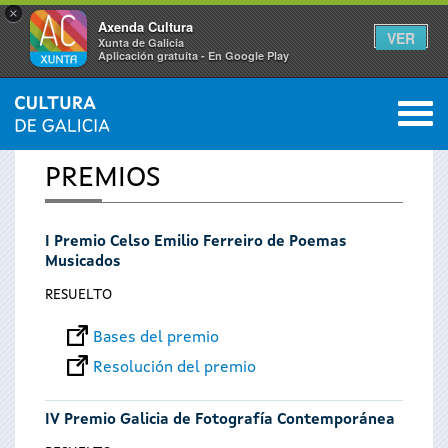
×
Axenda Cultura
VER
Xunta de Galicia
Aplicación gratuíta - En Google Play
Saltar al menú
M
INICIO
0
Se
PREMIOS
encuentra
I Premio Celso Emilio Ferreiro de Poemas
usted
Musicados
aquí
RESUELTO
Bases del premio
Resolución del premio
IV Premio Galicia de Fotografía Contemporánea