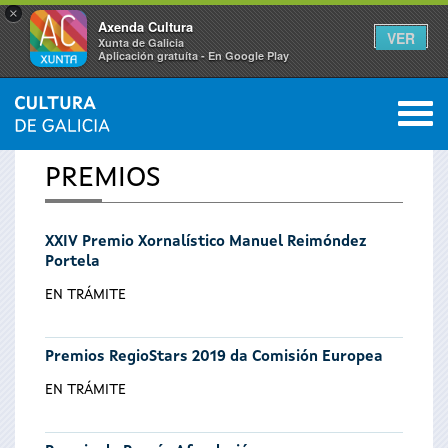
×
Axenda Cultura
VER
Xunta de Galicia
Aplicación gratuíta - En Google Play
Saltar al menú
M
INICIO
0
Se
PREMIOS
encuentra
XXIV Premio Xornalístico Manuel Reimóndez
usted
Portela
aquí
EN TRÁMITE
Premios RegioStars 2019 da Comisión Europea
EN TRÁMITE