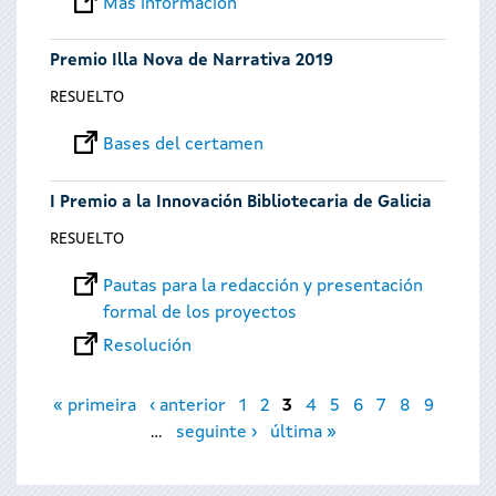
Más información
Premio Illa Nova de Narrativa 2019
RESUELTO
Bases del certamen
I Premio a la Innovación Bibliotecaria de Galicia
RESUELTO
Pautas para la redacción y presentación
formal de los proyectos
Resolución
Páginas
« primeira
‹ anterior
1
2
3
4
5
6
7
8
9
…
seguinte ›
última »