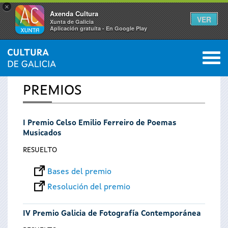
×
Axenda Cultura
VER
Xunta de Galicia
Aplicación gratuíta - En Google Play
Saltar al menú
M
INICIO
0
Se
PREMIOS
encuentra
I Premio Celso Emilio Ferreiro de Poemas
usted
Musicados
aquí
RESUELTO
Bases del premio
Resolución del premio
IV Premio Galicia de Fotografía Contemporánea