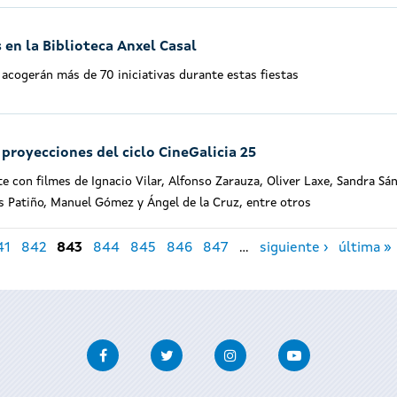
 en la Biblioteca Anxel Casal
acogerán más de 70 iniciativas durante estas fiestas
 proyecciones del ciclo CineGalicia 25
te con filmes de Ignacio Vilar, Alfonso Zarauza, Oliver Laxe, Sandra Sá
s Patiño, Manuel Gómez y Ángel de la Cruz, entre otros
41
842
843
844
845
846
847
…
siguiente ›
última »
Facebook
Twitter
Instagram
Youtube