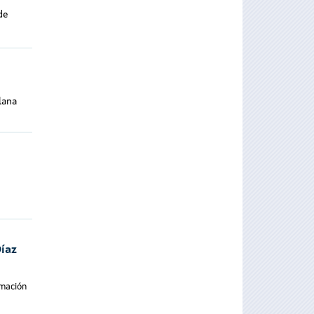
de
lana
Díaz
amación