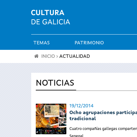
TEMAS
PATRIMONIO
Menú
INICIO
›
ACTUALIDAD
principal
Se
encuentra
NOTICIAS
usted
19/12/2014
aquí
Ocho agrupaciones participan
tradicional
Cuatro compañías gallegas comparten 
Senegal