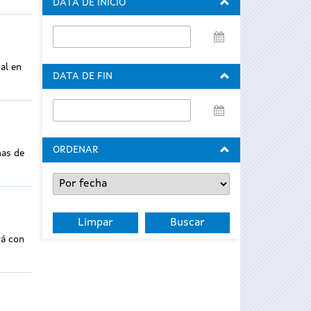
DATA DE INICIO
Data
de
al en
inicio
DATA DE FIN
Data
de
fin
ORDENAR
has de
rá con