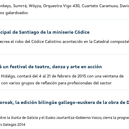
nkeys, Sumrrá, Wöyza, Orquestra Vigo 430, Cuarteto Caramuxo, Davi
los galardoados
cipal de Santiago de la miniserie Códice
ecrea el robo del Códice Calixtino acontecido en la Catedral composte
 un festival de teatro, danza y arte en acción
o Hidalgo, contará del 4 al 21 de febrero de 2015 con una veintena de
 con varios grupos de reflexión para profesionales del sector
roak, la edición bilingüe gallego-euskera de la obra de 
ntre la Xunta de Galicia y el Eusko Jaurlaritza-Gobierno Vasco, cierra la progr
as Galegas 2014