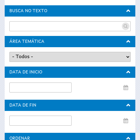
BUSCA NO TEXTO
ÁREA TEMÁTICA
DATA DE INICIO
Data
de
inicio
DATA DE FIN
Data
de
fin
ORDENAR