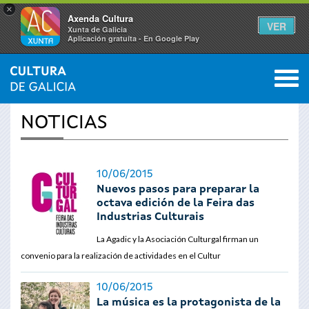
×
Axenda Cultura
VER
Xunta de Galicia
Aplicación gratuíta - En Google Play
Saltar al menú
M
INICIO
›
ACTUALIDAD
0
Se
NOTICIAS
encuentra
usted
10/06/2015
Nuevos pasos para preparar la
aquí
octava edición de la Feira das
Industrias Culturais
La Agadic y la Asociación Culturgal firman un
convenio para la realización de actividades en el Cultur
10/06/2015
La música es la protagonista de la