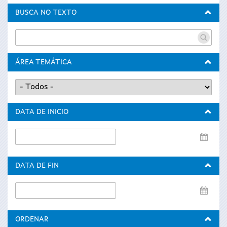
BUSCA NO TEXTO
ÁREA TEMÁTICA
DATA DE INICIO
Data
de
inicio
DATA DE FIN
Data
de
fin
ORDENAR