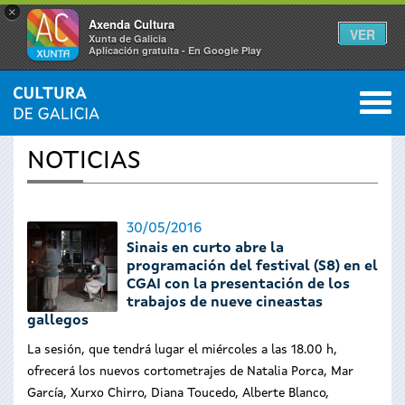
×
Axenda Cultura
VER
Xunta de Galicia
Aplicación gratuíta - En Google Play
Saltar al menú
M
INICIO
›
ACTUALIDAD
0
Se
NOTICIAS
encuentra
usted
30/05/2016
Sinais en curto abre la
aquí
programación del festival (S8) en el
CGAI con la presentación de los
trabajos de nueve cineastas
gallegos
La sesión, que tendrá lugar el miércoles a las 18.00 h,
ofrecerá los nuevos cortometrajes de Natalia Porca, Mar
García, Xurxo Chirro, Diana Toucedo, Alberte Blanco,