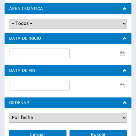
ÁREA TEMÁTICA
DATA DE INICIO
Data
de
inicio
DATA DE FIN
Data
de
fin
ORDENAR