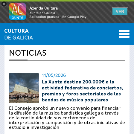
×
Axenda Cultura
VER
Xunta de Galicia
Aplicación gratuíta - En Google Play
Saltar al menú
M
INICIO
›
ACTUALIDAD
0
Se
NOTICIAS
encuentra
usted
11/05/2026
La Xunta destina 200.000€ a la
aquí
actividad federativa de conciertos,
premios y foros sectoriales de las
bandas de música populares
El Consejo aprobó un nuevo convenio para financiar
la difusión de la música bandística gallega a través
de la continuidad de sus certámenes de
interpretación y composición y de otras iniciativas de
estudio e investigación