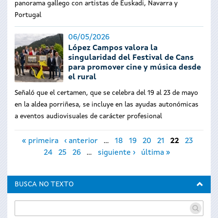
panorama gallego con artistas de Euskadi, Navarra y
Portugal
06/05/2026
López Campos valora la
singularidad del Festival de Cans
para promover cine y música desde
el rural
Señaló que el certamen, que se celebra del 19 al 23 de mayo
en la aldea porriñesa, se incluye en las ayudas autonómicas
a eventos audiovisuales de carácter profesional
Páginas
« primeira
‹ anterior
…
18
19
20
21
22
23
24
25
26
…
siguiente ›
última »
BUSCA NO TEXTO