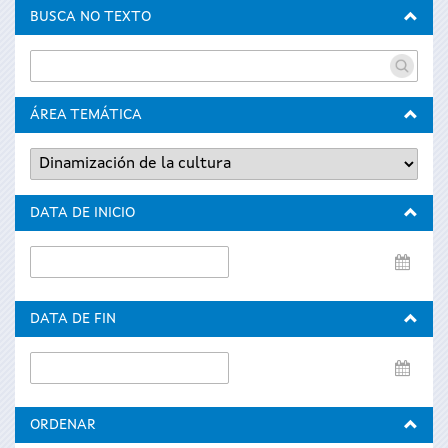
BUSCA NO TEXTO
ÁREA TEMÁTICA
DATA DE INICIO
Data
de
inicio
DATA DE FIN
Data
de
fin
ORDENAR