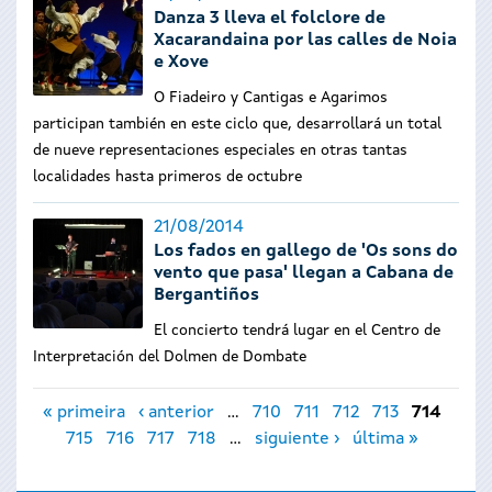
Danza 3 lleva el folclore de
Xacarandaina por las calles de Noia
e Xove
O Fiadeiro y Cantigas e Agarimos
participan también en este ciclo que, desarrollará un total
de nueve representaciones especiales en otras tantas
localidades hasta primeros de octubre
21/08/2014
Los fados en gallego de 'Os sons do
vento que pasa' llegan a Cabana de
Bergantiños
El concierto tendrá lugar en el Centro de
Interpretación del Dolmen de Dombate
Páginas
« primeira
‹ anterior
…
710
711
712
713
714
715
716
717
718
…
siguiente ›
última »