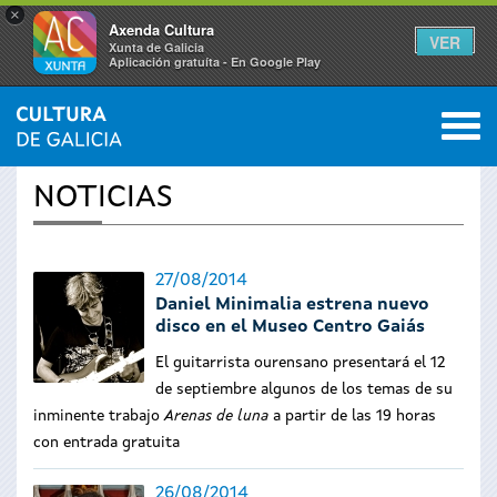
×
Axenda Cultura
VER
Xunta de Galicia
Aplicación gratuíta - En Google Play
Saltar al menú
M
INICIO
›
ACTUALIDAD
0
Se
NOTICIAS
encuentra
usted
27/08/2014
Daniel Minimalia estrena nuevo
aquí
disco en el Museo Centro Gaiás
El guitarrista ourensano presentará el 12
de septiembre algunos de los temas de su
inminente trabajo
Arenas
de luna
a partir de las 19 horas
con entrada gratuita
26/08/2014