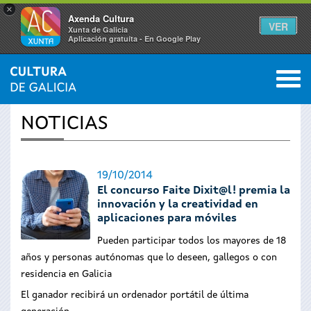
×
Axenda Cultura
VER
Xunta de Galicia
Aplicación gratuíta - En Google Play
Saltar al menú
M
INICIO
›
ACTUALIDAD
0
Se
NOTICIAS
encuentra
usted
19/10/2014
El concurso Faite Dixit@l! premia la
aquí
innovación y la creatividad en
aplicaciones para móviles
Pueden participar todos los mayores de 18
años y personas autónomas que lo deseen, gallegos o con
residencia en Galicia
El ganador recibirá un ordenador portátil de última