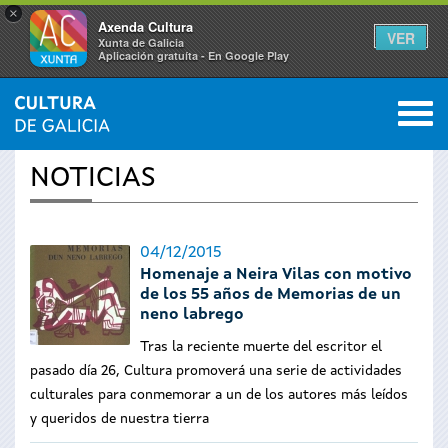
×
Axenda Cultura
VER
Xunta de Galicia
Aplicación gratuíta - En Google Play
Saltar al menú
M
INICIO
›
ACTUALIDAD
0
Se
NOTICIAS
encuentra
usted
04/12/2015
Homenaje a Neira Vilas con motivo
aquí
de los 55 años de Memorias de un
neno labrego
Tras la reciente muerte del escritor el
pasado día 26, Cultura promoverá una serie de actividades
culturales para conmemorar a un de los autores más leídos
y queridos de nuestra tierra