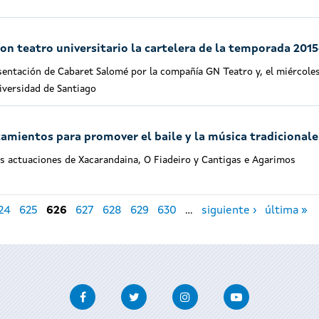
con teatro universitario la cartelera de la temporada 201
sentación de Cabaret Salomé por la compañía GN Teatro y, el miércoles
niversidad de Santiago
tamientos para promover el baile y la música tradicionale
 las actuaciones de Xacarandaina, O Fiadeiro y Cantigas e Agarimos
24
625
626
627
628
629
630
…
siguiente ›
última »
Facebook
Twitter
Instagram
Youtube