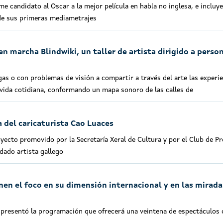
lme candidato al Oscar a la mejor película en habla no inglesa, e incluy
 de sus primeras mediametrajes
n marcha Blindwiki, un taller de artista dirigido a perso
egas o con problemas de visión a compartir a través del arte las experie
 vida cotidiana, conformando un mapa sonoro de las calles de
a del caricaturista Cao Luaces
oyecto promovido por la Secretaría Xeral de Cultura y por el Club de P
idado artista gallego
nen el foco en su dimensión internacional y en las mirada
 presentó la programación que ofrecerá una veintena de espectáculos 