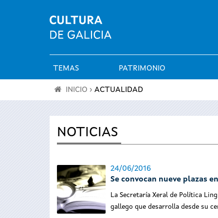
TEMAS
PATRIMONIO
Menú
INICIO
›
ACTUALIDAD
principal
Se
encuentra
NOTICIAS
usted
24/06/2016
aquí
Se convocan nueve plazas en
La Secretaría Xeral de Política Ling
gallego que desarrolla desde su ce