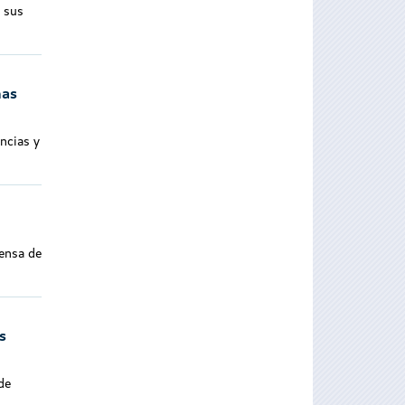
e sus
nas
ncias y
rensa de
s
de