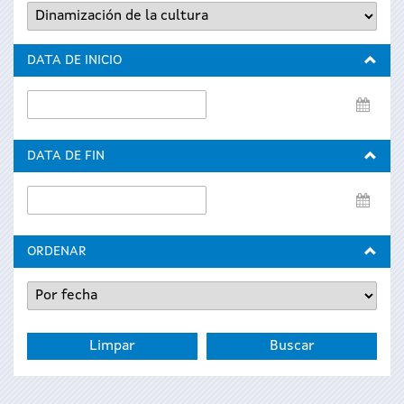
DATA DE INICIO
Data
de
inicio
DATA DE FIN
Data
de
fin
ORDENAR