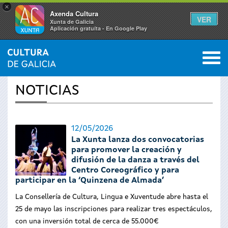
×
Axenda Cultura
VER
Xunta de Galicia
Aplicación gratuíta - En Google Play
Saltar al menú
M
INICIO
›
ACTUALIDAD
0
Se
NOTICIAS
encuentra
usted
12/05/2026
La Xunta lanza dos convocatorias
aquí
para promover la creación y
difusión de la danza a través del
Centro Coreográfico y para
participar en la ‘Quinzena de Almada’
La Consellería de Cultura, Lingua e Xuventude abre hasta el
25 de mayo las inscripciones para realizar tres espectáculos,
con una inversión total de cerca de 55.000€