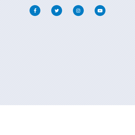
Facebook
Twitter
Instagram
Youtube
Información mantenida y publicada en internet por la Xunta de