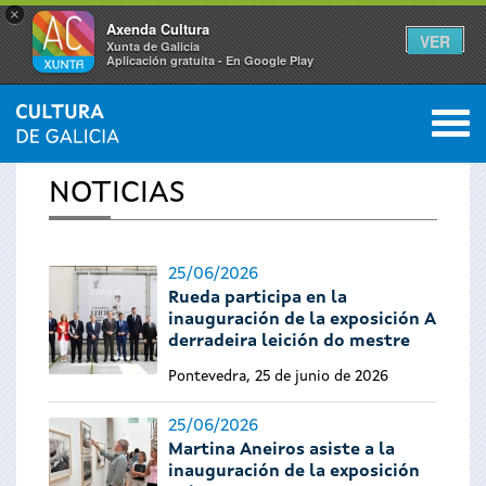
×
Axenda Cultura
VER
Xunta de Galicia
Aplicación gratuíta - En Google Play
Saltar al menú
M
INICIO
›
ACTUALIDAD
0
Se
NOTICIAS
encuentra
usted
25/06/2026
Rueda participa en la
aquí
inauguración de la exposición A
derradeira leición do mestre
Pontevedra, 25 de junio de 2026
25/06/2026
Martina Aneiros asiste a la
inauguración de la exposición