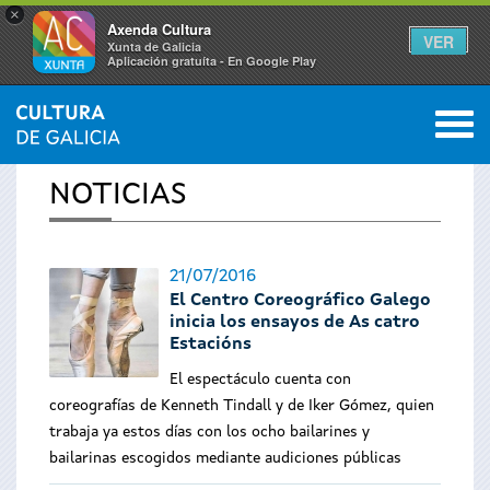
×
Axenda Cultura
VER
Xunta de Galicia
Aplicación gratuíta - En Google Play
Saltar al menú
M
INICIO
›
ACTUALIDAD
0
Se
NOTICIAS
encuentra
usted
21/07/2016
El Centro Coreográfico Galego
aquí
inicia los ensayos de As catro
Estacións
El espectáculo cuenta con
coreografías de Kenneth Tindall y de Iker Gómez, quien
trabaja ya estos días con los ocho bailarines y
bailarinas escogidos mediante audiciones públicas