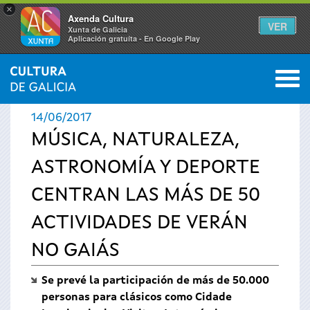
×
Axenda Cultura
VER
Xunta de Galicia
Aplicación gratuíta - En Google Play
Saltar al menú
M
INICIO
›
ACTUALIDAD
›
NOTICIAS
0
Se
14/06/2017
encuentra
MÚSICA, NATURALEZA,
ASTRONOMÍA Y DEPORTE
usted
CENTRAN LAS MÁS DE 50
aquí
ACTIVIDADES DE VERÁN
NO GAIÁS
Se prevé la participación de más de 50.000
personas para clásicos como Cidade