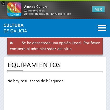
×
Axenda Cultura
VER
Xunta de Galicia
Aplicación gratuíta - En Google Play
Saltar al menú
M
INICIO
0
Se
Se ha detectado una opción ilegal. Por favor
encuentra
contacte al administrador del sitio
Mensaje
usted
EQUIPAMIENTOS
de
aquí
error
No hay resultados de búsqueda