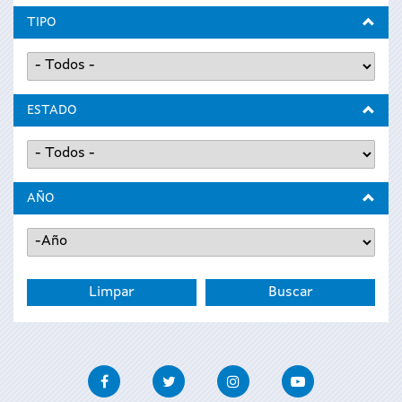
TIPO
ESTADO
AÑO
Año
Año
Facebook
Twitter
Instagram
Youtube