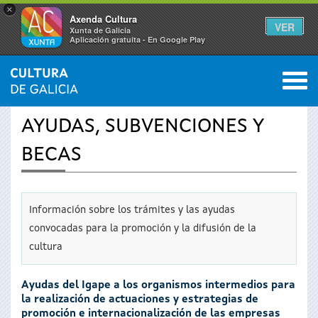
×
Axenda Cultura
VER
Xunta de Galicia
Aplicación gratuíta - En Google Play
Saltar al menú
M
INICIO
›
SERVICIOS
0
Se
AYUDAS, SUBVENCIONES Y
encuentra
BECAS
usted
aquí
Información sobre los trámites y las ayudas
convocadas para la promoción y la difusión de la
cultura
Ayudas del Igape a los organismos intermedios para
la realización de actuaciones y estrategias de
promoción e internacionalización de las empresas