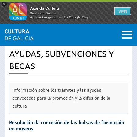
×
Axenda Cultura
VER
Xunta de Galicia
Aplicación gratuíta - En Google Play
Saltar al menú
M
INICIO
›
SERVICIOS
0
Se
AYUDAS, SUBVENCIONES Y
encuentra
BECAS
usted
aquí
Información sobre los trámites y las ayudas
convocadas para la promoción y la difusión de la
cultura
Resolución da concesión de las bolsas de formación
en museos