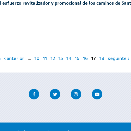
al esfuerzo revitalizador y promocional de los caminos de San
a
‹ anterior
…
10
11
12
13
14
15
16
17
18
seguinte ›
Facebook
Twitter
Instagram
Youtube