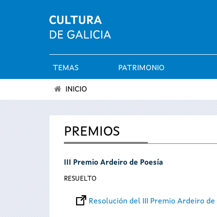
TEMAS
PATRIMONIO
Menú
INICIO
principal
Se
encuentra
PREMIOS
usted
III Premio Ardeiro de Poesía
aquí
RESUELTO
Resolución del III Premio Ardeiro de