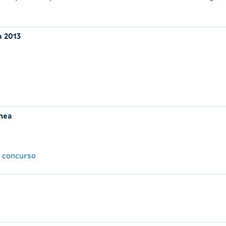
a 2013
ánea
l concurso