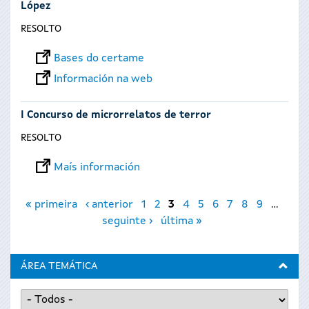
López
RESOLTO
Bases do certame
Información na web
I Concurso de microrrelatos de terror
RESOLTO
Maís información
Páxinas
« primeira
‹ anterior
1
2
3
4
5
6
7
8
9
…
seguinte ›
última »
ÁREA TEMÁTICA