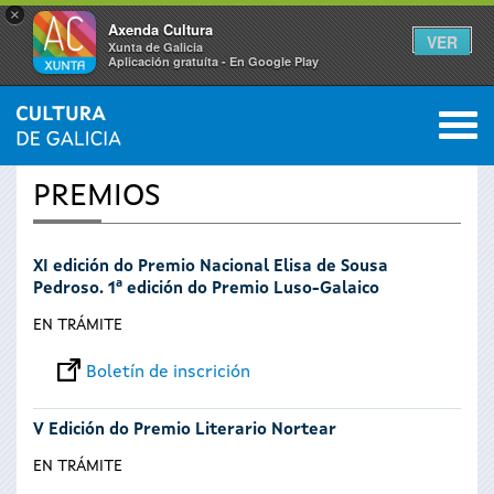
×
Axenda Cultura
VER
Xunta de Galicia
Aplicación gratuíta - En Google Play
Saltar al menú
M
INICIO
›
SERVIZOS
0
Vostede
PREMIOS
está
XI edición do Premio Nacional Elisa de Sousa
aquí
Pedroso. 1ª edición do Premio Luso-Galaico
EN TRÁMITE
Boletín de inscrición
V Edición do Premio Literario Nortear
EN TRÁMITE