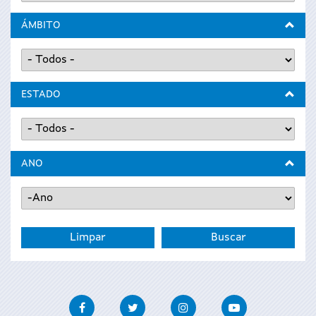
ÁMBITO
ESTADO
ANO
Ano
Ano
Facebook
Twitter
Instagram
Youtube