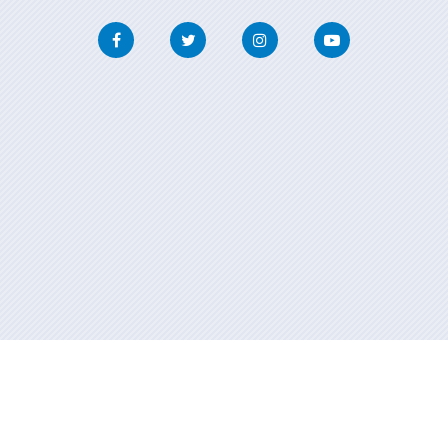
Facebook
Twitter
Instagram
Youtube
Información mantida e publicada na internet pola Xunta de Galicia