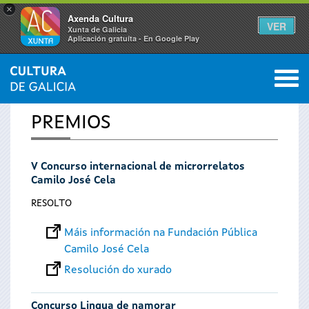
×
Axenda Cultura
VER
Xunta de Galicia
Aplicación gratuíta - En Google Play
Saltar al menú
M
INICIO
0
Vostede
PREMIOS
está
V Concurso internacional de microrrelatos
aquí
Camilo José Cela
RESOLTO
Máis información na Fundación Pública
Camilo José Cela
Resolución do xurado
Concurso Lingua de namorar