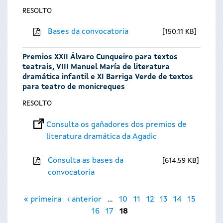
RESOLTO
Bases da convocatoria
150.11 KB
Premios XXII Álvaro Cunqueiro para textos
teatrais, VIII Manuel María de literatura
dramática infantil e XI Barriga Verde de textos
para teatro de monicreques
RESOLTO
Consulta os gañadores dos premios de
literatura dramática da Agadic
Consulta as bases da
614.59 KB
convocatoria
Páxinas
« primeira
‹ anterior
…
10
11
12
13
14
15
16
17
18