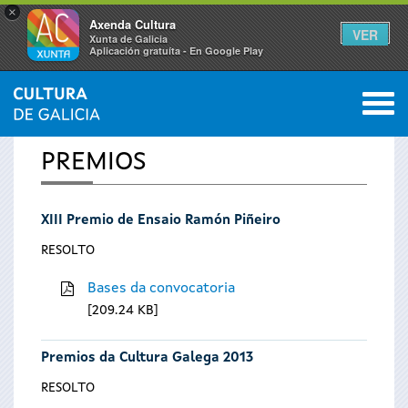
×
Axenda Cultura
VER
Xunta de Galicia
Aplicación gratuíta - En Google Play
Saltar al menú
M
INICIO
0
Vostede
PREMIOS
está
XIII Premio de Ensaio Ramón Piñeiro
aquí
RESOLTO
Bases da convocatoria
209.24 KB
Premios da Cultura Galega 2013
RESOLTO