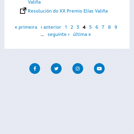
Valiña
Resolución do XX Premio Elías Valiña
Páxinas
« primeira
‹ anterior
1
2
3
4
5
6
7
8
9
…
seguinte ›
última »
Facebook
Twitter
Instagram
Youtube