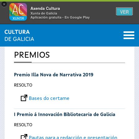
×
Axenda Cultura
VER
Xunta de Galicia
Aplicación gratuíta - En Google Play
Saltar al menú
M
INICIO
0
Vostede
PREMIOS
está
Premio Illa Nova de Narrativa 2019
aquí
RESOLTO
Bases do certame
I Premio á Innovación Bibliotecaria de Galicia
RESOLTO
Pautas para a redacción e presentación