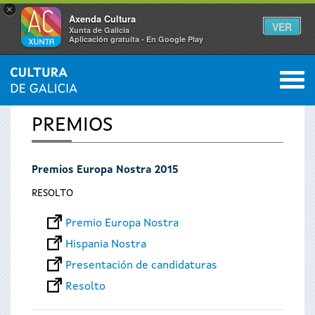
×
Axenda Cultura
VER
Xunta de Galicia
Aplicación gratuíta - En Google Play
Saltar al menú
M
INICIO
0
Vostede
PREMIOS
está
Premios Europa Nostra 2015
aquí
RESOLTO
Premio Europa Nostra
Hispania Nostra
Presentación de candidaturas
Resolto