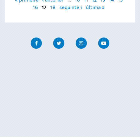
« primeira
‹ anterior
…
10
11
12
13
14
15
16
17
18
seguinte ›
última »
Facebook
Twitter
Instagram
Youtube