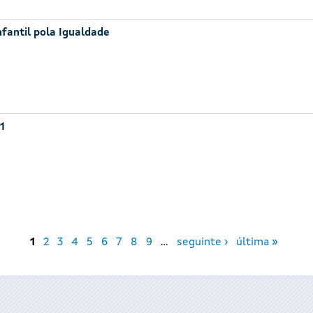
nfantil pola Igualdade
1
1
2
3
4
5
6
7
8
9
…
seguinte ›
última »