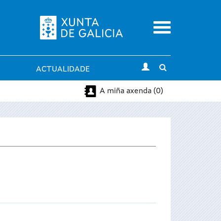
Menu
Toggle
ACTUALIDADE
search
A miña axenda (0)