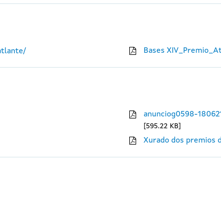
Bases XIV_Premio_At
tlante/
anunciog0598-18062
595.22 KB
Xurado dos premios d