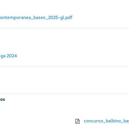
_contemporanea_bases_2025-gl.pdf
ega 2024
tos
concurso_balbino_ba