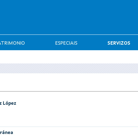
Saltar al menú
ATRIMONIO
ESPECIAIS
SERVIZOS
z López
oránea