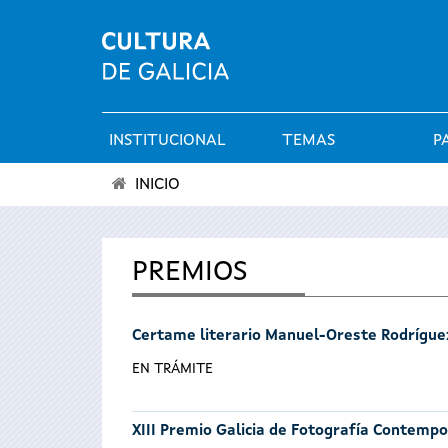
INSTITUCIONAL
TEMAS
P
Menú
INICIO
principal
Vostede
está
PREMIOS
aquí
Certame literario Manuel-Oreste Rodrígue
EN TRÁMITE
XIII Premio Galicia de Fotografía Contemp