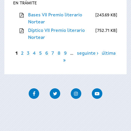
EN TRÁMITE
Bases VII Premio literario
243.69 KB
Nortear
Díptico VII Premio literario
752.71 KB
Nortear
Páxinas
1
2
3
4
5
6
7
8
9
…
seguinte ›
última
»
Facebook
Twitter
Instagram
Youtube