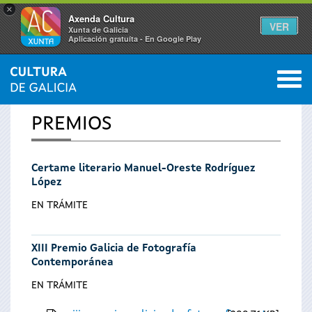
×
Axenda Cultura
VER
Xunta de Galicia
Aplicación gratuíta - En Google Play
Saltar al menú
M
INICIO
0
Vostede
PREMIOS
está
Certame literario Manuel-Oreste Rodríguez
aquí
López
EN TRÁMITE
XIII Premio Galicia de Fotografía
Contemporánea
EN TRÁMITE