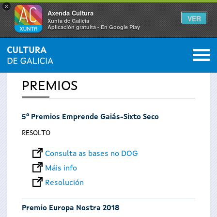
×
Axenda Cultura
VER
Xunta de Galicia
Aplicación gratuíta - En Google Play
Saltar al menú
M
INICIO
0
Vostede
PREMIOS
está
5º Premios Emprende Gaiás-Sixto Seco
aquí
RESOLTO
Consulta as bases no DOG
Máis info
Resolución
Premio Europa Nostra 2018