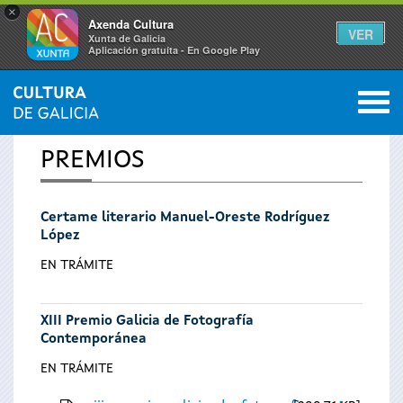
×
Axenda Cultura
VER
Xunta de Galicia
Aplicación gratuíta - En Google Play
Saltar al menú
M
INICIO
0
Vostede
PREMIOS
está
Certame literario Manuel-Oreste Rodríguez
aquí
López
EN TRÁMITE
XIII Premio Galicia de Fotografía
Contemporánea
EN TRÁMITE