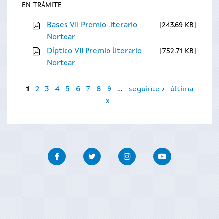
EN TRÁMITE
Bases VII Premio literario
243.69 KB
Nortear
Díptico VII Premio literario
752.71 KB
Nortear
Páxinas
1
2
3
4
5
6
7
8
9
…
seguinte ›
última
»
Facebook
Twitter
Instagram
Youtube