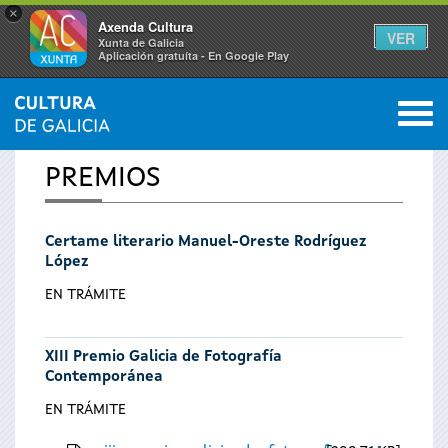
×
Axenda Cultura
VER
Xunta de Galicia
Aplicación gratuíta - En Google Play
Saltar al menú
M
INICIO
0
Vostede
PREMIOS
está
Certame literario Manuel-Oreste Rodríguez
aquí
López
EN TRÁMITE
XIII Premio Galicia de Fotografía
Contemporánea
EN TRÁMITE