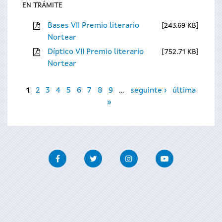
EN TRÁMITE
Bases VII Premio literario
243.69 KB
Nortear
Díptico VII Premio literario
752.71 KB
Nortear
Páxinas
1
2
3
4
5
6
7
8
9
…
seguinte ›
última
»
Facebook
Twitter
Instagram
Youtube