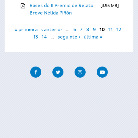
Bases do II Premio de Relato
3.93 MB
Breve Nélida Piñón
Páxinas
« primeira
‹ anterior
…
6
7
8
9
10
11
12
13
14
…
seguinte ›
última »
Facebook
Twitter
Instagram
Youtube