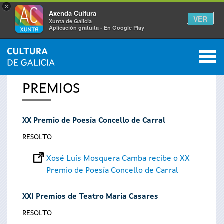
×
Axenda Cultura
VER
Xunta de Galicia
Aplicación gratuíta - En Google Play
Saltar al menú
M
INICIO
0
Vostede
PREMIOS
está
XX Premio de Poesía Concello de Carral
aquí
RESOLTO
Xosé Luís Mosquera Camba recibe o XX
Premio de Poesía Concello de Carral
XXI Premios de Teatro María Casares
RESOLTO