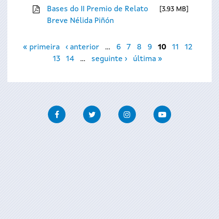
Bases do II Premio de Relato
3.93 MB
Breve Nélida Piñón
Páxinas
« primeira
‹ anterior
…
6
7
8
9
10
11
12
13
14
…
seguinte ›
última »
Facebook
Twitter
Instagram
Youtube