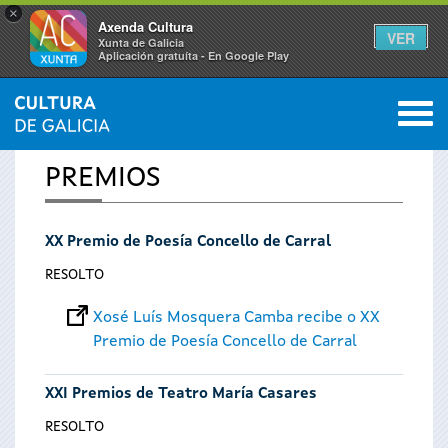
×
Axenda Cultura
VER
Xunta de Galicia
Aplicación gratuíta - En Google Play
Saltar al menú
M
INICIO
0
Vostede
PREMIOS
está
XX Premio de Poesía Concello de Carral
aquí
RESOLTO
Xosé Luís Mosquera Camba recibe o XX
Premio de Poesía Concello de Carral
XXI Premios de Teatro María Casares
RESOLTO