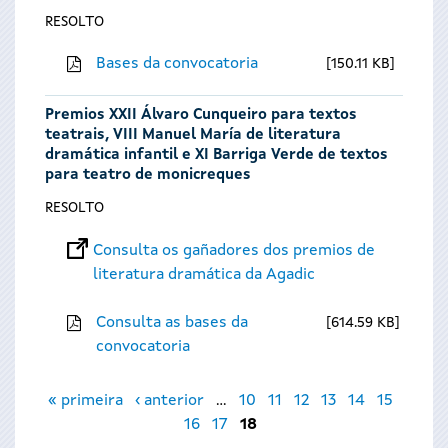
RESOLTO
Bases da convocatoria
150.11 KB
Premios XXII Álvaro Cunqueiro para textos
teatrais, VIII Manuel María de literatura
dramática infantil e XI Barriga Verde de textos
para teatro de monicreques
RESOLTO
Consulta os gañadores dos premios de
literatura dramática da Agadic
Consulta as bases da
614.59 KB
convocatoria
Páxinas
« primeira
‹ anterior
…
10
11
12
13
14
15
16
17
18