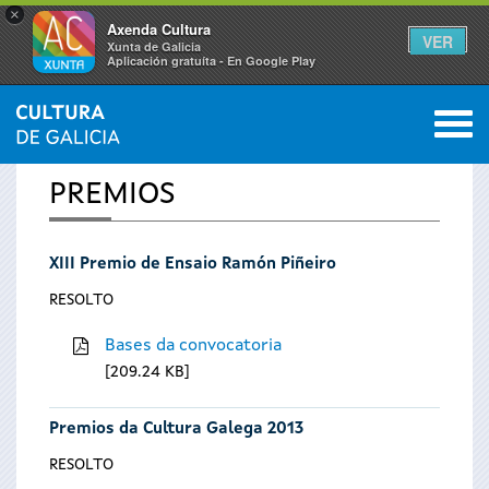
×
Axenda Cultura
VER
Xunta de Galicia
Aplicación gratuíta - En Google Play
Saltar al menú
M
INICIO
0
Vostede
PREMIOS
está
XIII Premio de Ensaio Ramón Piñeiro
aquí
RESOLTO
Bases da convocatoria
209.24 KB
Premios da Cultura Galega 2013
RESOLTO