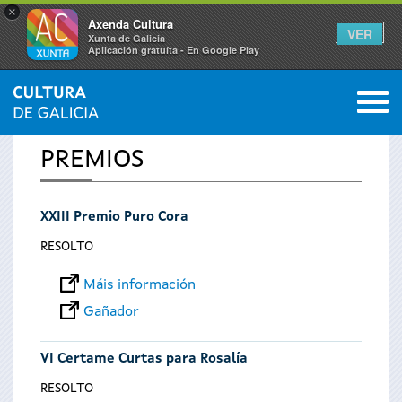
×
Axenda Cultura
VER
Xunta de Galicia
Aplicación gratuíta - En Google Play
Saltar al menú
M
INICIO
0
Vostede
PREMIOS
está
XXIII Premio Puro Cora
aquí
RESOLTO
Máis información
Gañador
VI Certame Curtas para Rosalía
RESOLTO