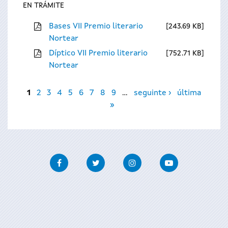
EN TRÁMITE
Bases VII Premio literario
243.69 KB
Nortear
Díptico VII Premio literario
752.71 KB
Nortear
Páxinas
1
2
3
4
5
6
7
8
9
…
seguinte ›
última
»
Facebook
Twitter
Instagram
Youtube