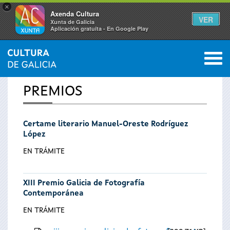
×
Axenda Cultura
VER
Xunta de Galicia
Aplicación gratuíta - En Google Play
Saltar al menú
M
INICIO
0
Vostede
PREMIOS
está
Certame literario Manuel-Oreste Rodríguez
aquí
López
EN TRÁMITE
XIII Premio Galicia de Fotografía
Contemporánea
EN TRÁMITE