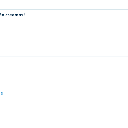
mén creamos!
me