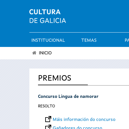
INSTITUCIONAL
TEMAS
P
Menú
INICIO
principal
Vostede
está
PREMIOS
aquí
Concurso Lingua de namorar
RESOLTO
Máis información do concurso
Gañadores do concurso