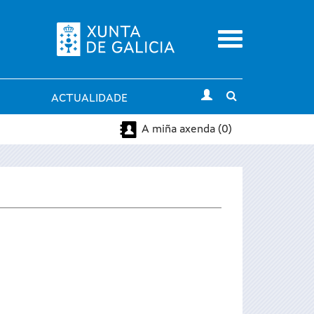
Menu
Toggle
ACTUALIDADE
search
A miña axenda (0)