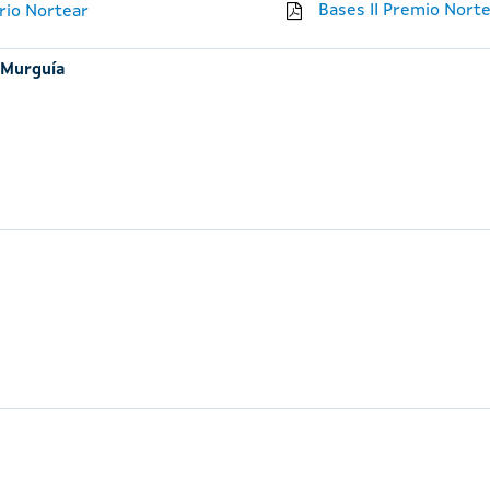
Bases II Premio Nort
ario Nortear
 Murguía