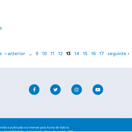
os
a
‹ anterior
…
9
10
11
12
13
14
15
16
17
seguinte ›
Facebook
Twitter
Instagram
Youtube
ida e publicada na internet pola Xunta de Galicia
a
-
Accesibilidade
-
Aviso legal
-
Mapa do portal
-
RSS