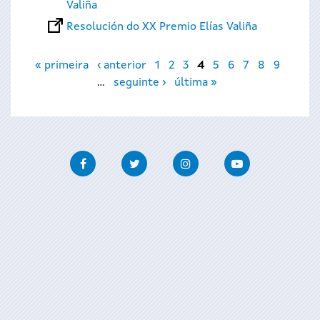
Valiña
Resolución do XX Premio Elías Valiña
Páxinas
« primeira
‹ anterior
1
2
3
4
5
6
7
8
9
…
seguinte ›
última »
Facebook
Twitter
Instagram
Youtube