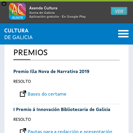
×
Axenda Cultura
VER
Xunta de Galicia
Aplicación gratuíta - En Google Play
Saltar al menú
M
INICIO
0
Vostede
PREMIOS
está
Premio Illa Nova de Narrativa 2019
aquí
RESOLTO
Bases do certame
I Premio á Innovación Bibliotecaria de Galicia
RESOLTO
Pautas para a redacción e presentación