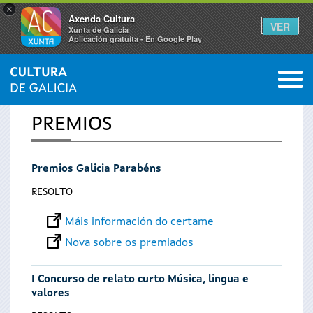
×
Axenda Cultura
VER
Xunta de Galicia
Aplicación gratuíta - En Google Play
Saltar al menú
M
INICIO
0
Vostede
PREMIOS
está
Premios Galicia Parabéns
aquí
RESOLTO
Máis información do certame
Nova sobre os premiados
I Concurso de relato curto Música, lingua e
valores