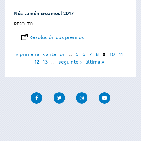
Nós tamén creamos! 2017
RESOLTO
Resolución dos premios
Páxinas
« primeira
‹ anterior
…
5
6
7
8
9
10
11
12
13
…
seguinte ›
última »
Facebook
Twitter
Instagram
Youtube