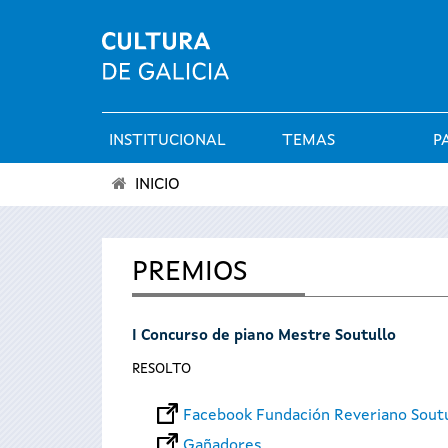
INSTITUCIONAL
TEMAS
P
Menú
INICIO
principal
Vostede
está
PREMIOS
aquí
I Concurso de piano Mestre Soutullo
RESOLTO
Facebook Fundación Reveriano Sout
Gañadores