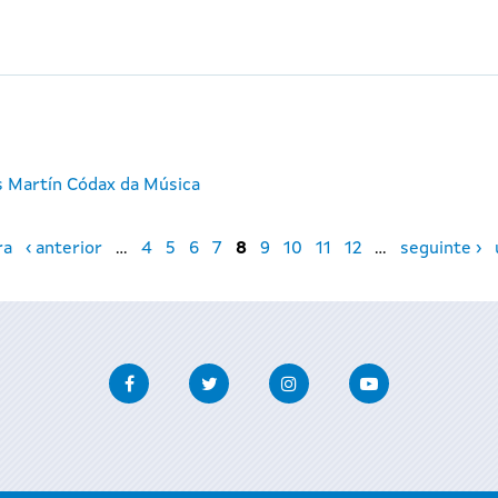
s Martín Códax da Música
ra
‹ anterior
…
4
5
6
7
8
9
10
11
12
…
seguinte ›
Facebook
Twitter
Instagram
Youtube