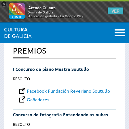
×
Axenda Cultura
VER
Xunta de Galicia
Aplicación gratuíta - En Google Play
Saltar al menú
M
INICIO
0
Vostede
PREMIOS
está
I Concurso de piano Mestre Soutullo
aquí
RESOLTO
Facebook Fundación Reveriano Soutullo
Gañadores
Concurso de fotografía Entendendo as nubes
RESOLTO