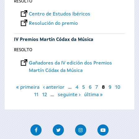
RESOLTO
Centro de Estudos Ibéricos
Resolución do premio
IV Premios Martín Códax da Música
RESOLTO
Gañadores da IV edición dos Premios
Martín Códax da Música
Páxinas
« primeira
‹ anterior
…
4
5
6
7
8
9
10
11
12
…
seguinte ›
última »
Facebook
Twitter
Instagram
Youtube